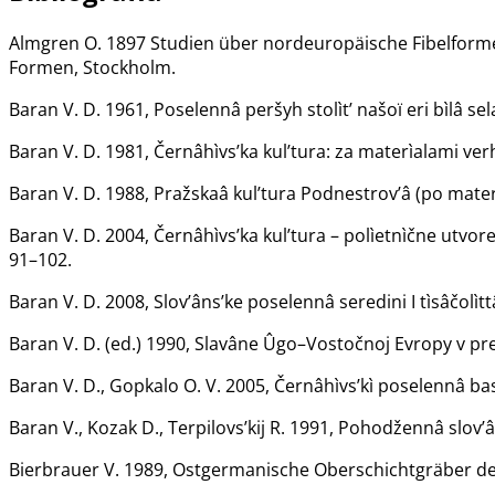
Almgren O. 1897 Studien über nordeuropäische Fibelforme
Formen, Stockholm.
Baran V. D. 1961, Poselennâ peršyh stolìt’ našoï eri bìlâ sel
Baran V. D. 1981, Černâhìvs’ka kul’tura: za materìalami ve
Baran V. D. 1988, Pražskaâ kul’tura Podnestrov’â (po materi
Baran V. D. 2004, Černâhìvs’ka kul’tura – polìetnìčne utvore
91–102.
Baran V. D. 2008, Slov’âns’ke poselennâ seredini I tìsâčolìttâ
Baran V. D. (ed.) 1990, Slavâne Ûgo–Vostočnoj Evropy v pr
Baran V. D., Gopkalo O. V. 2005, Černâhìvs’kì poselennâ base
Baran V., Kozak D., Terpilovs’kij R. 1991, Pohodžennâ slov’â
Bierbrauer V. 1989, Ostgermanische Oberschichtgräber der 