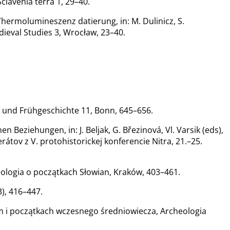
clavenia terra 1, 29–40.
Thermolumineszenz datierung, in: M. Dulinicz, S.
dieval Studies 3, Wrocław, 23–40.
.
- und Frühgeschichte 11, Bonn, 645–656.
Beziehungen, in: J. Beljak, G. Březinová, Vl. Varsik (eds),
átov z V. protohistorickej konferencie Nitra, 21.–25.
heologia o początkach Słowian, Kraków, 403–461.
3), 416–447.
im i początkach wczesnego średniowiecza, Archeologia