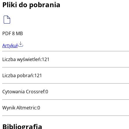
Pliki do pobrania
PDF 8 MB
Artykuł
Liczba wyświetleń
:
121
Liczba pobrań
:
121
Cytowania Crossref
:
0
Wynik Altmetric
:
0
Bibliografia