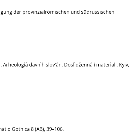
tigung der provinzialrömischen und südrussischen
, Arheologìâ davnìh slov’ân. Doslìdžennâ ì materìali, Kyiv,
atio Gothica 8 (AB), 39–106.