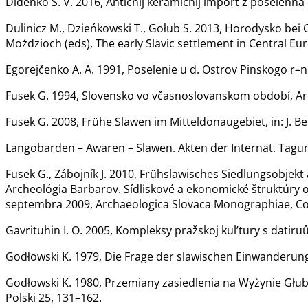
Dìdenko S. V. 2016, Antičnij keramìčnij ìmport z poselennâ p
Dulinicz M., Dzieńkowski T., Gołub S. 2013, Horodysko bei
Moździoch (eds), The early Slavic settlement in Central Eur
Egorejčenko A. A. 1991, Poselenie u d. Ostrov Pinskogo r–na
Fusek G. 1994, Slovensko vo včasnoslovanskom období, Ar
Fusek G. 2008, Frühe Slawen im Mitteldonaugebiet, in: J.
Langobarden – Awaren – Slawen. Akten der Internat. Tagun
Fusek G., Zábojník J. 2010, Frühslawisches Siedlungsobjekt 
Archeológia Barbarov. Sídliskové a ekonomické štruktúry od
septembra 2009, Archaeologica Slovaca Monographiae, Co
Gavrituhin I. O. 2005, Kompleksy pražskoj kul’tury s datir
Godłowski K. 1979, Die Frage der slawischen Einwanderung i
Godłowski K. 1980, Przemiany zasiedlenia na Wyżynie Głub
Polski 25, 131–162.