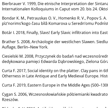
Bierbrauer V. 1999, Die etnische Interpretation der Sinta
Internationalen Kolloquiums in Caput vom 20. bis 24. Okt
Bondar K. M., Petrauskas O. V., Homenko R. V., Popov S. A
pìz’norims’kogo času bìlâ Komarova u Seredn’omu Podnìstrov
Botár I. 2018, Finally, Slavs! Early Slavic infiltration into
Brather S. 2008, Archäologie der westlichen Slawen. Siedlu
Auflage, Berlin‒New York.
Ciesielski M. 2008, Przyczynek do badań nad wczesnośredn
dedykowana pamięci Edwarda Dąbrowskiego, Zielona Góra
Curta F. 2017, Social identity on the platter. Clay pans in 
Otherness in Late Antique and Early Medieval Europe. Hist
Curta F. 2019, Eastern Europe in the Middle Ages (500–130
Cygan S. 2006, Wczesnosłowiańskie półziemianki kwadratowe 
Rzeszów.