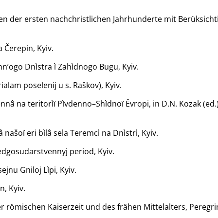
n der ersten nachchristlichen Jahrhunderte mit Berüksich
a Čerepin, Kyiv.
rhn’ogo Dnìstra ì Zahìdnogo Bugu, Kyiv.
alam poselenij u s. Raškov), Kyiv.
nnâ na teritorìï Pìvdenno–Shìdnoï Êvropi, in D.N. Kozak (ed.)
 našoï eri bìlâ sela Teremcì na Dnìstrì, Kyiv.
edgosudarstvennyj period, Kyiv.
jnu Gniloj Lìpi, Kyiv.
n, Kyiv.
römischen Kaiserzeit und des frähen Mittelalters, Peregrin