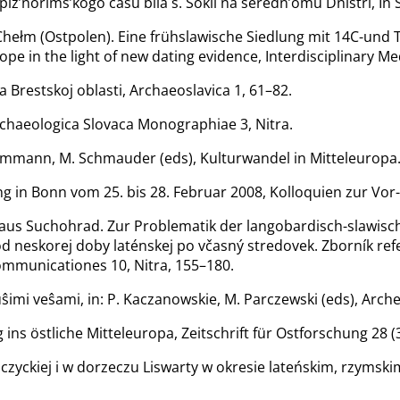
ìz’norims’kogo času bìlâ s. Sokìl na seredn’omu Dnìstrì, In S
 Chełm (Ostpolen). Eine frühslawische Siedlung mit 14C-und 
ope in the light of new dating evidence, Interdisciplinary Me
 Brestskoj oblasti, Archaeoslavica 1, 61–82.
chaeologica Slovaca Monographiae 3, Nitra.
 Bemmann, M. Schmauder (eds), Kulturwandel in Mitteleuropa
g in Bonn vom 25. bis 28. Februar 2008, Kolloquien zur Vor
aus Suchohrad. Zur Problematik der langobardisch-slawischen 
 neskorej doby laténskej po včasný stredovek. Zborník refer
mmunicationes 10, Nitra, 155–180.
uûŝimi veŝami, in: P. Kaczanowskie, M. Parczewski (eds), Arc
ns östliche Mitteleuropa, Zeitschrift für Ostforschung 28 (
czyckiej i w dorzeczu Liswarty w okresie lateńskim, rzymsk