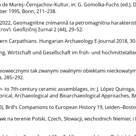
na de Mureş–Černjachov–Kultur, in: G. Gomolka-Fuchs (ed.),
ober 1995, Bonn, 211–238.
. 2022, Geomagnìtne znìmannâ ta petromagnìtna harakteristi
’ï. Geofìzičnij žurnal 2 (44), 29–52.
 Eastern Carpathians. Hungarian Archaeology E-Journal 2018, 30
ng, Wirtschaft und Gesellschaft im früh- und hochmittelalte
iowiecznymi tak zwanymi owalnymi obiektami nieckowatymi. 
, 285–292.
6th- to 7th-century ceramic assemblages, in: J. López Quiroga,
orical, Archaeological and Bioarchaeological Approaches, BA
0), Brill’s Companions to European History 19, Leiden‒Bosto
na terenie Polski, Czech, Słowacji, wschodnich Niemiec i Do