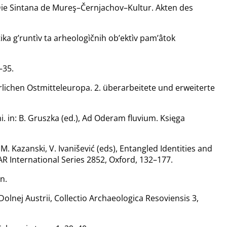
 Die Sintana de Mureş–Černjachov–Kultur. Akten des
ka g’runtìv ta arheologìčnih ob’ektìv pam’âtok
–35.
rlichen Ostmitteleuropa. 2. überarbeitete und erweiterte
in: B. Gruszka (ed.), Ad Oderam fluvium. Księga
 M. Kazanski, V. Ivanišević (eds), Entangled Identities and
R International Series 2852, Oxford, 132–177.
n.
lnej Austrii, Collectio Archaeologica Resoviensis 3,