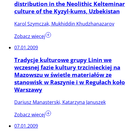
distribution in the Neolithic Kelteminar
culture of the Kyzyl-kums, Uzbekistan
Karol Szymczak, Mukhiddin Khudzhanazarov
Zobacz więcej
07.01.2009
Tradycje kulturowe grupy Linin we
wczesnej fazie kultury trzcinieckiej na
Mazowszu w świetle materiałów ze
stanowisk w Raszynie i w Regułach koło
Warszawy
Dariusz Manasterski, Katarzyna Januszek
Zobacz więcej
07.01.2009