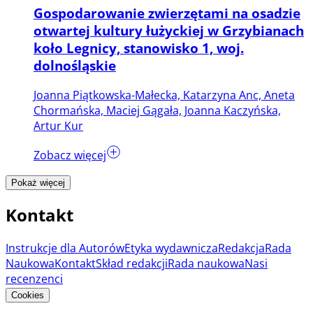
Gospodarowanie zwierzętami na osadzie
otwartej kultury łużyckiej w Grzybianach
koło Legnicy, stanowisko 1, woj.
dolnośląskie
Joanna Piątkowska-Małecka, Katarzyna Anc, Aneta
Chormańska, Maciej Gągała, Joanna Kaczyńska,
Artur Kur
Zobacz więcej
Pokaż więcej
Kontakt
Instrukcje dla Autorów
Etyka wydawnicza
Redakcja
Rada
Naukowa
Kontakt
Skład redakcji
Rada naukowa
Nasi
recenzenci
Cookies